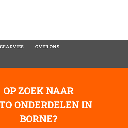
GEADVIES
OVER ONS
OP ZOEK NAAR
TO ONDERDELEN IN
BORNE?