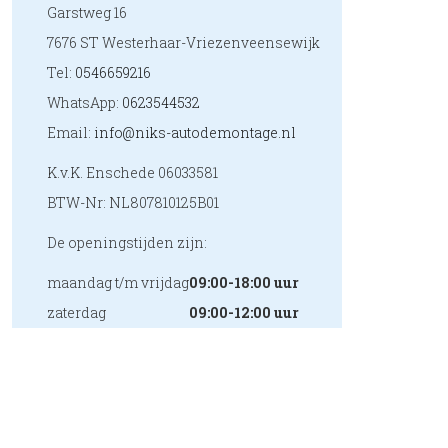
Garstweg 16
7676 ST Westerhaar-Vriezenveensewijk
Tel:
0546659216
WhatsApp:
0623544532
Email:
info@niks-autodemontage.nl
K.v.K. Enschede 06033581
BTW-Nr: NL807810125B01
De openingstijden zijn:
maandag t/m vrijdag
09:00-18:00 uur
zaterdag
09:00-12:00 uur