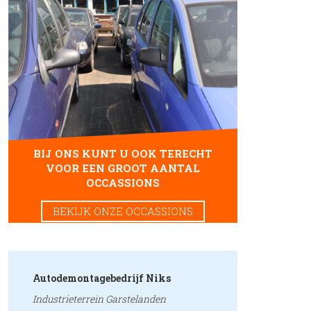
BIJ ONS KUNT U OOK TERECHT
VOOR EEN GROOT AANTAL
OCCASSIONS
BEKIJK ONZE OCCASSIONS
Autodemontagebedrijf Niks
Industrieterrein Garstelanden