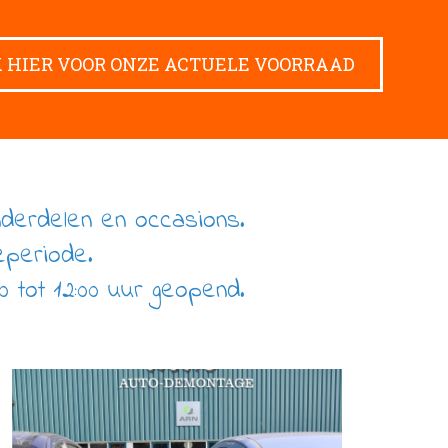
K HIER VOOR ONZE ACTUELE VOORRAAD
nderdelen en occasions.
eperiode.
0 tot 12:00 uur geopend.