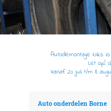
Autodemontage Niks is 
Let op! 
Vanaf 20 juli t/m 8 aug
Auto onderdelen Borne