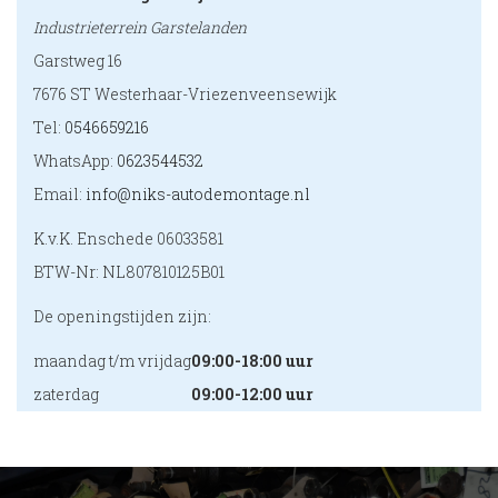
Industrieterrein Garstelanden
Garstweg 16
7676 ST Westerhaar-Vriezenveensewijk
Tel:
0546659216
WhatsApp:
0623544532
Email:
info@niks-autodemontage.nl
K.v.K. Enschede 06033581
BTW-Nr: NL807810125B01
De openingstijden zijn:
maandag t/m vrijdag
09:00-18:00 uur
zaterdag
09:00-12:00 uur