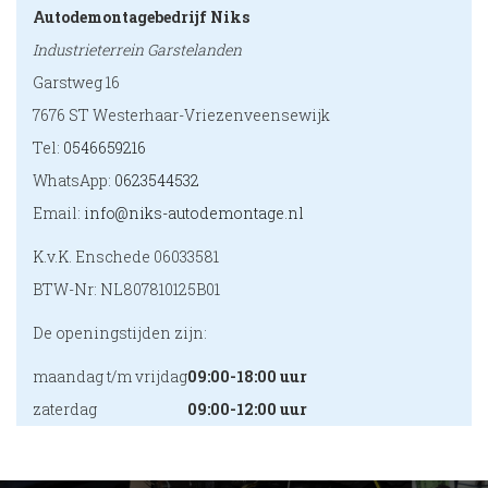
Autodemontagebedrijf Niks
Industrieterrein Garstelanden
Garstweg 16
7676 ST Westerhaar-Vriezenveensewijk
Tel:
0546659216
WhatsApp:
0623544532
Email:
info@niks-autodemontage.nl
K.v.K. Enschede 06033581
BTW-Nr: NL807810125B01
De openingstijden zijn:
maandag t/m vrijdag
09:00-18:00 uur
zaterdag
09:00-12:00 uur