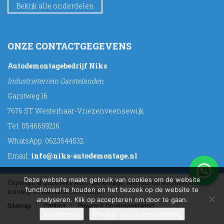
Bekijk alle onderdelen
ONZE CONTACTGEGEVENS
Autodemontagebedrijf Niks
Industrieterrein Garstelanden
Garstweg 16
7676 ST Westerhaar-Vriezenveensewijk
Tel:
0546659216
WhatsApp:
0623544532
Email:
info@niks-autodemontage.nl
Deze website maakt gebruik van cookies om de website
Copyright © 2026 Niks Auto-demontage. Alle rechten voorbehouden |
functioneel te houden en het bezoek op de website te
ontwerp en realisatie
Datasculpt
analyseren. Klik op accepteren om door te gaan.
Sitemap
Contact
Privacy & Cookieverklaring
Accepteren
Privacy- en cookieverklaring